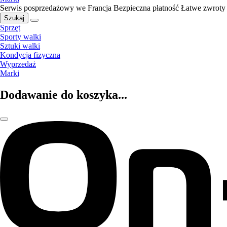
Serwis posprzedażowy we Francja
Bezpieczna płatność
Łatwe zwroty
Szukaj
Sprzęt
Sporty walki
Sztuki walki
Kondycja fizyczna
Wyprzedaż
Marki
Dodawanie do koszyka...