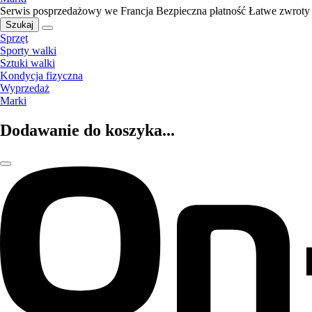
Serwis posprzedażowy we Francja
Bezpieczna płatność
Łatwe zwroty
Szukaj
Sprzęt
Sporty walki
Sztuki walki
Kondycja fizyczna
Wyprzedaż
Marki
Dodawanie do koszyka...