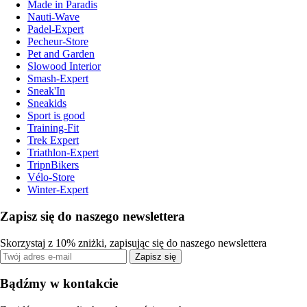
Made in Paradis
Nauti-Wave
Padel-Expert
Pecheur-Store
Pet and Garden
Slowood Interior
Smash-Expert
Sneak'In
Sneakids
Sport is good
Training-Fit
Trek Expert
Triathlon-Expert
TripnBikers
Vélo-Store
Winter-Expert
Zapisz się do naszego newslettera
Skorzystaj z 10% zniżki, zapisując się do naszego newslettera
Zapisz się
Bądźmy w kontakcie