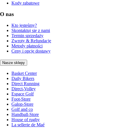
Kody rabatowe
O nas
Kto jesteśmy?
Skontaktuj się z nami
Termin sprzedaży
Zwroty & Refundacje
Metody płatności
Ceny i opcje dostawy
Nasze sklepy
Basket Center
Daily Bikers
Direct Running
Direct-Volley
Espace Golf
Foot-Store
Galop-Store
Golf and co
Handball-Store
House of rugby
La sellerie de Maé