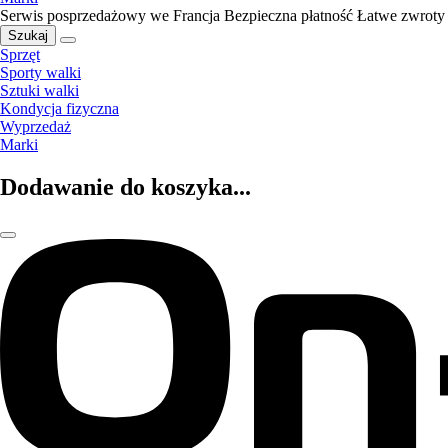
Serwis posprzedażowy we Francja
Bezpieczna płatność
Łatwe zwroty
Szukaj
Sprzęt
Sporty walki
Sztuki walki
Kondycja fizyczna
Wyprzedaż
Marki
Dodawanie do koszyka...