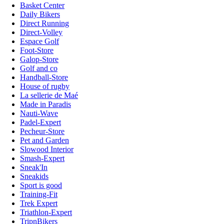
Basket Center
Daily Bikers
Direct Running
Direct-Volley
Espace Golf
Foot-Store
Galop-Store
Golf and co
Handball-Store
House of rugby
La sellerie de Maé
Made in Paradis
Nauti-Wave
Padel-Expert
Pecheur-Store
Pet and Garden
Slowood Interior
Smash-Expert
Sneak'In
Sneakids
Sport is good
Training-Fit
Trek Expert
Triathlon-Expert
TripnBikers