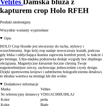
Velites
Damska bluza z
kapturem crop Holo RFEH
Produkt niedostępny
Wszystkie warianty wyprzedane
Opis
HOLO Crop Hoodie jest stworzony do ruchu, stylowy i
wszechstronny. Jego krój crop nadaje nowoczesny kształt, podczas
gdy lekka i oddychająca tkanina zapewnia komfort przed, w trakcie i
po treningu. Ultra-miękka podszewka dodaje wygody bez zbędnego
obciążania. Magnetyczne kieszenie boczne chronią Twoje
najpotrzebniejsze rzeczy, zachowując jednocześnie czysty design.
Dzięki sportowemu krojowi i subtelnemu holograficznemu detalowi,
to idealna warstwa na treningi lub dni wolne.
Dodatkowe informacje
Marka
Velites
Nr referencyjny dostawcy
VD01AC000U00LAJ
Kolor
perła
Kolor
Biały