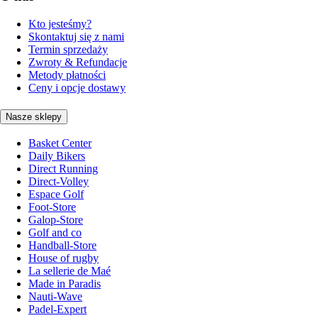
Kto jesteśmy?
Skontaktuj się z nami
Termin sprzedaży
Zwroty & Refundacje
Metody płatności
Ceny i opcje dostawy
Nasze sklepy
Basket Center
Daily Bikers
Direct Running
Direct-Volley
Espace Golf
Foot-Store
Galop-Store
Golf and co
Handball-Store
House of rugby
La sellerie de Maé
Made in Paradis
Nauti-Wave
Padel-Expert