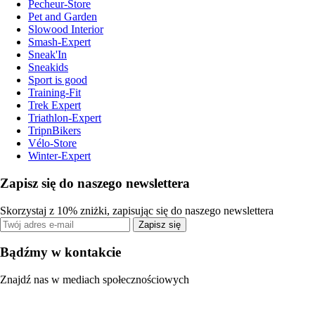
Pecheur-Store
Pet and Garden
Slowood Interior
Smash-Expert
Sneak'In
Sneakids
Sport is good
Training-Fit
Trek Expert
Triathlon-Expert
TripnBikers
Vélo-Store
Winter-Expert
Zapisz się do naszego newslettera
Skorzystaj z 10% zniżki, zapisując się do naszego newslettera
Zapisz się
Bądźmy w kontakcie
Znajdź nas w mediach społecznościowych