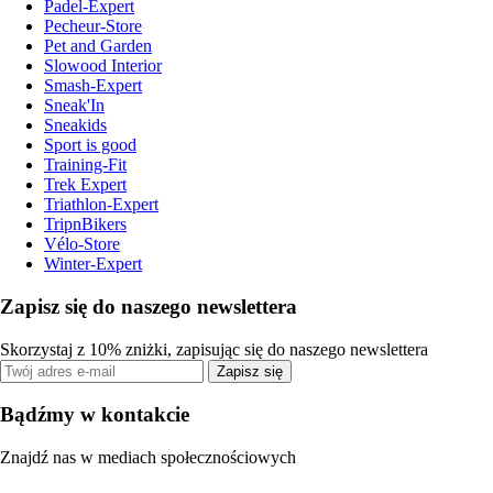
Padel-Expert
Pecheur-Store
Pet and Garden
Slowood Interior
Smash-Expert
Sneak'In
Sneakids
Sport is good
Training-Fit
Trek Expert
Triathlon-Expert
TripnBikers
Vélo-Store
Winter-Expert
Zapisz się do naszego newslettera
Skorzystaj z 10% zniżki, zapisując się do naszego newslettera
Zapisz się
Bądźmy w kontakcie
Znajdź nas w mediach społecznościowych