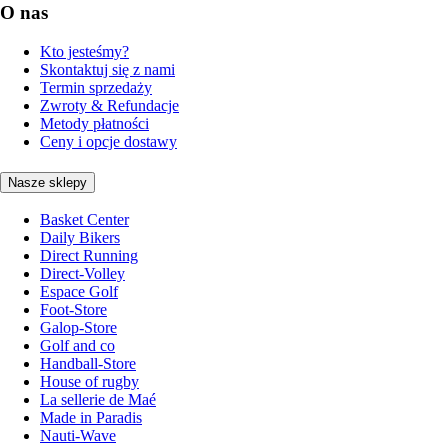
O nas
Kto jesteśmy?
Skontaktuj się z nami
Termin sprzedaży
Zwroty & Refundacje
Metody płatności
Ceny i opcje dostawy
Nasze sklepy
Basket Center
Daily Bikers
Direct Running
Direct-Volley
Espace Golf
Foot-Store
Galop-Store
Golf and co
Handball-Store
House of rugby
La sellerie de Maé
Made in Paradis
Nauti-Wave