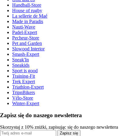
Handball-Store
House of rugby
La sellerie de Maé
Made in Paradis
Nauti-Wave
Padel-Expert
Pecheur-Store
Pet and Garden
Slowood Interior
Smash-Expert
Sneak'In
Sneakids
Sport is good
Training-Fit
Trek Expert
Triathlon-Expert
TripnBikers
Vélo-Store
Winter-Expert
Zapisz się do naszego newslettera
Skorzystaj z 10% zniżki, zapisując się do naszego newslettera
Zapisz się