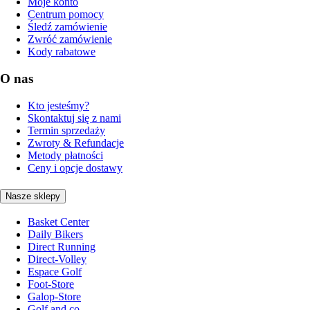
Moje konto
Centrum pomocy
Śledź zamówienie
Zwróć zamówienie
Kody rabatowe
O nas
Kto jesteśmy?
Skontaktuj się z nami
Termin sprzedaży
Zwroty & Refundacje
Metody płatności
Ceny i opcje dostawy
Nasze sklepy
Basket Center
Daily Bikers
Direct Running
Direct-Volley
Espace Golf
Foot-Store
Galop-Store
Golf and co