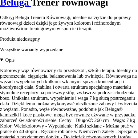
Beluga
Trener równowagi
Odkryj Beluga Trenera Równowagi, idealne narzędzie do poprawy
równowagi dzieci dzięki jego żywym kolorom i różnorodnym
możliwościom treningowym w sporcie i terapii.
Produkt niedostępny
Wszystkie warianty wyprzedane
Opis
Kolorowy wąż równoważny do przedszkoli, szkół i terapii. Idealny do
przenoszenia, ciągnięcia, balansowania lub owinięcia. Równowaga na
wężach wypełnionych kulkami szklanymi sprzyja koncentracji i
koordynacji ciała. Stabilna i otwarta struktura specjalnego materiału
stymuluje receptory na podeszwy stóp, zwłaszcza podczas chodzenia
boso. Unikalna struktura, wypełnienie i waga 7 kg służą postrzeganiu
ciała. Dzięki temu można wykonywać niezliczone zabawy i ćwiczenia
z wężami. Ponadto, węże równoważne, podobnie jak Beluga®
kamizelki i koce piaskowe, mogą być również używane w przypadku
zaburzeń świadomości siebie. Cechy - Długość: 260 cm - Waga: 7 kg -
Kolor: Wielokolorowy - Wypełnienie: Kulki szklane - Można prać w
pralce do 40 stopni - Ręcznie robione w Niemczech Zalety - Specjalny
materiał o przyjemnym dotyku - Do ścieżek równoważnych i torów