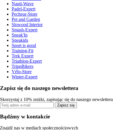
Nauti-Wave
Padel-Expert
Pecheur-Store
Pet and Garden
Slowood Interior
Smash-Expert
Sneak'In
Sneakids
Sport is good
Training-Fit
Trek Expert
Triathlon-Expert
TripnBikers
Vélo-Store
Winter-Expert
Zapisz się do naszego newslettera
Skorzystaj z 10% zniżki, zapisując się do naszego newslettera
Zapisz się
Bądźmy w kontakcie
Znajdź nas w mediach społecznościowych