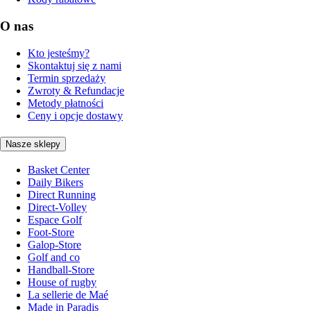
O nas
Kto jesteśmy?
Skontaktuj się z nami
Termin sprzedaży
Zwroty & Refundacje
Metody płatności
Ceny i opcje dostawy
Nasze sklepy
Basket Center
Daily Bikers
Direct Running
Direct-Volley
Espace Golf
Foot-Store
Galop-Store
Golf and co
Handball-Store
House of rugby
La sellerie de Maé
Made in Paradis