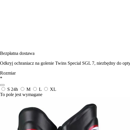
Bezpłatna dostawa
Odkryj ochraniacz na golenie Twins Special SGL 7, niezbędny do opt
Rozmiar
*
S
24h
M
L
XL
To pole jest wymagane