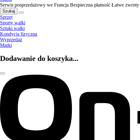
Serwis posprzedażowy we Francja
Bezpieczna płatność
Łatwe zwroty
Szukaj
Sprzęt
Sporty walki
Sztuki walki
Kondycja fizyczna
Wyprzedaż
Marki
Dodawanie do koszyka...