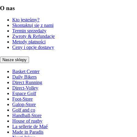
O nas
Kto jesteśmy?
Skontaktuj się z nami
Termin sprzedaży
Zwroty & Refundacje
Metody płatności
Ceny i opcje dostawy
Nasze sklepy
Basket Center
Daily Bikers
Direct Running
Direct-Volley
Espace Golf
Foot-Store
Galop-Store
Golf and co
Handball-Store
House of rugby
La sellerie de Maé
Made in Paradis