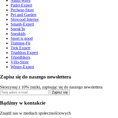
Nauti-Wave
Padel-Expert
Pecheur-Store
Pet and Garden
Slowood Interior
Smash-Expert
Sneak'In
Sneakids
Sport is good
Training-Fit
Trek Expert
Triathlon-Expert
TripnBikers
Vélo-Store
Winter-Expert
Zapisz się do naszego newslettera
Skorzystaj z 10% zniżki, zapisując się do naszego newslettera
Zapisz się
Bądźmy w kontakcie
Znajdź nas w mediach społecznościowych