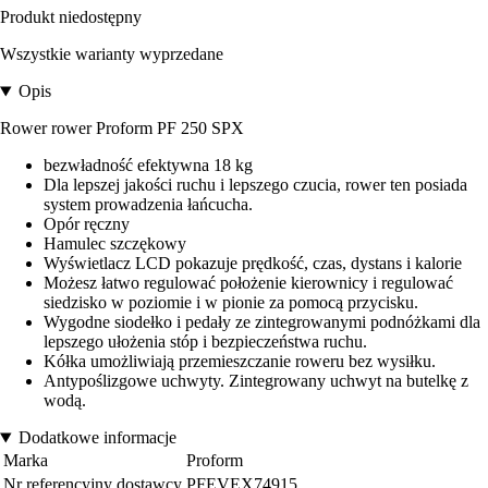
Produkt niedostępny
Wszystkie warianty wyprzedane
Opis
Rower rower Proform PF 250 SPX
bezwładność efektywna 18 kg
Dla lepszej jakości ruchu i lepszego czucia, rower ten posiada
system prowadzenia łańcucha.
Opór ręczny
Hamulec szczękowy
Wyświetlacz LCD pokazuje prędkość, czas, dystans i kalorie
Możesz łatwo regulować położenie kierownicy i regulować
siedzisko w poziomie i w pionie za pomocą przycisku.
Wygodne siodełko i pedały ze zintegrowanymi podnóżkami dla
lepszego ułożenia stóp i bezpieczeństwa ruchu.
Kółka umożliwiają przemieszczanie roweru bez wysiłku.
Antypoślizgowe uchwyty. Zintegrowany uchwyt na butelkę z
wodą.
Dodatkowe informacje
Marka
Proform
Nr referencyjny dostawcy
PFEVEX74915