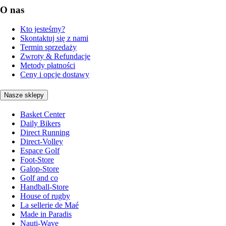
O nas
Kto jesteśmy?
Skontaktuj się z nami
Termin sprzedaży
Zwroty & Refundacje
Metody płatności
Ceny i opcje dostawy
Nasze sklepy
Basket Center
Daily Bikers
Direct Running
Direct-Volley
Espace Golf
Foot-Store
Galop-Store
Golf and co
Handball-Store
House of rugby
La sellerie de Maé
Made in Paradis
Nauti-Wave