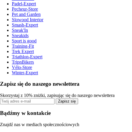
Padel-Expert
Pecheur-Store
Pet and Garden
Slowood Interior
Smash-Expert
Sneak'In
Sneakids
Sport is good
Training-Fit
Trek Expert
Triathlon-Expert
TripnBikers
Vélo-Store
Winter-Expert
Zapisz się do naszego newslettera
Skorzystaj z 10% zniżki, zapisując się do naszego newslettera
Zapisz się
Bądźmy w kontakcie
Znajdź nas w mediach społecznościowych