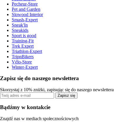
Pecheur-Store
Pet and Garden
Slowood Interior
Smash-Expert
Sneak'In
Sneakids
Sport is good
Training-Fit
Trek Expert
Triathlon-Expert
TripnBikers
Vélo-Store
Winter-Expert
Zapisz się do naszego newslettera
Skorzystaj z 10% zniżki, zapisując się do naszego newslettera
Zapisz się
Bądźmy w kontakcie
Znajdź nas w mediach społecznościowych