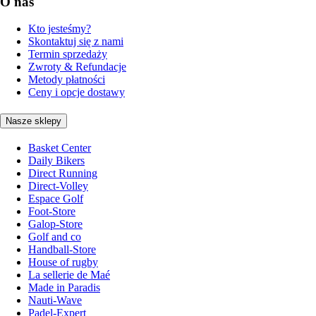
O nas
Kto jesteśmy?
Skontaktuj się z nami
Termin sprzedaży
Zwroty & Refundacje
Metody płatności
Ceny i opcje dostawy
Nasze sklepy
Basket Center
Daily Bikers
Direct Running
Direct-Volley
Espace Golf
Foot-Store
Galop-Store
Golf and co
Handball-Store
House of rugby
La sellerie de Maé
Made in Paradis
Nauti-Wave
Padel-Expert