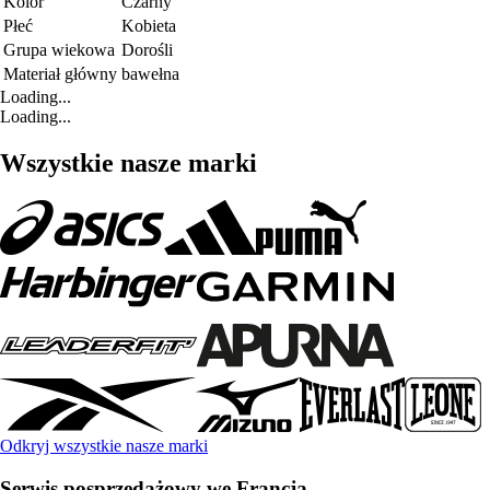
Kolor
Czarny
Płeć
Kobieta
Grupa wiekowa
Dorośli
Materiał główny
bawełna
Loading...
Loading...
Wszystkie nasze marki
Odkryj wszystkie nasze marki
Serwis posprzedażowy we Francja