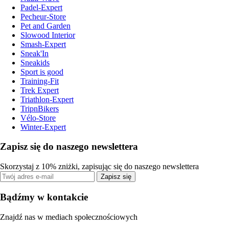
Padel-Expert
Pecheur-Store
Pet and Garden
Slowood Interior
Smash-Expert
Sneak'In
Sneakids
Sport is good
Training-Fit
Trek Expert
Triathlon-Expert
TripnBikers
Vélo-Store
Winter-Expert
Zapisz się do naszego newslettera
Skorzystaj z 10% zniżki, zapisując się do naszego newslettera
Zapisz się
Bądźmy w kontakcie
Znajdź nas w mediach społecznościowych