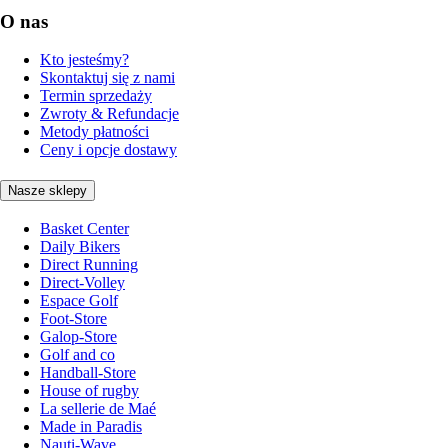
O nas
Kto jesteśmy?
Skontaktuj się z nami
Termin sprzedaży
Zwroty & Refundacje
Metody płatności
Ceny i opcje dostawy
Nasze sklepy
Basket Center
Daily Bikers
Direct Running
Direct-Volley
Espace Golf
Foot-Store
Galop-Store
Golf and co
Handball-Store
House of rugby
La sellerie de Maé
Made in Paradis
Nauti-Wave