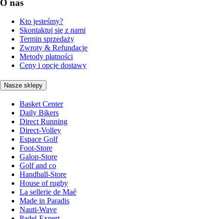
O nas
Kto jesteśmy?
Skontaktuj się z nami
Termin sprzedaży
Zwroty & Refundacje
Metody płatności
Ceny i opcje dostawy
Nasze sklepy
Basket Center
Daily Bikers
Direct Running
Direct-Volley
Espace Golf
Foot-Store
Galop-Store
Golf and co
Handball-Store
House of rugby
La sellerie de Maé
Made in Paradis
Nauti-Wave
Padel-Expert