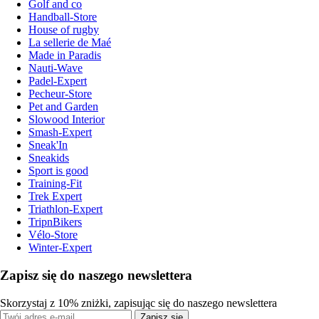
Golf and co
Handball-Store
House of rugby
La sellerie de Maé
Made in Paradis
Nauti-Wave
Padel-Expert
Pecheur-Store
Pet and Garden
Slowood Interior
Smash-Expert
Sneak'In
Sneakids
Sport is good
Training-Fit
Trek Expert
Triathlon-Expert
TripnBikers
Vélo-Store
Winter-Expert
Zapisz się do naszego newslettera
Skorzystaj z 10% zniżki, zapisując się do naszego newslettera
Zapisz się