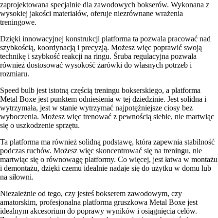
zaprojektowana specjalnie dla zawodowych bokserów. Wykonana z
wysokiej jakości materiałów, oferuje niezrównane wrażenia
treningowe.
Dzięki innowacyjnej konstrukcji platforma ta pozwala pracować nad
szybkością, koordynacją i precyzją. Możesz więc poprawić swoją
technikę i szybkość reakcji na ringu. Śruba regulacyjna pozwala
również dostosować wysokość żarówki do własnych potrzeb i
rozmiaru.
Speed bulb jest istotną częścią treningu bokserskiego, a platforma
Metal Boxe jest punktem odniesienia w tej dziedzinie. Jest solidna i
wytrzymała, jest w stanie wytrzymać najpotężniejsze ciosy bez
wyboczenia. Możesz więc trenować z pewnością siebie, nie martwiąc
się o uszkodzenie sprzętu.
Ta platforma ma również solidną podstawę, która zapewnia stabilność
podczas ruchów. Możesz więc skoncentrować się na treningu, nie
martwiąc się o równowagę platformy. Co więcej, jest łatwa w montażu
i demontażu, dzięki czemu idealnie nadaje się do użytku w domu lub
na siłowni.
Niezależnie od tego, czy jesteś bokserem zawodowym, czy
amatorskim, profesjonalna platforma gruszkowa Metal Boxe jest
idealnym akcesorium do poprawy wyników i osiągnięcia celów.