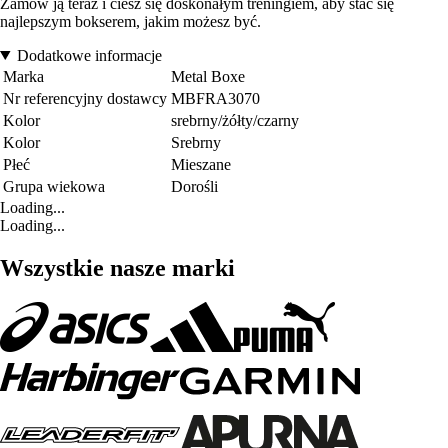
Zamów ją teraz i ciesz się doskonałym treningiem, aby stać się
najlepszym bokserem, jakim możesz być.
Dodatkowe informacje
Marka
Metal Boxe
Nr referencyjny dostawcy
MBFRA3070
Kolor
srebrny/żółty/czarny
Kolor
Srebrny
Płeć
Mieszane
Grupa wiekowa
Dorośli
Loading...
Loading...
Wszystkie nasze marki