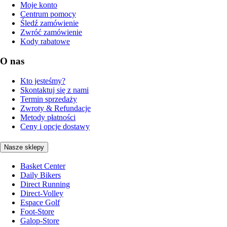
Moje konto
Centrum pomocy
Śledź zamówienie
Zwróć zamówienie
Kody rabatowe
O nas
Kto jesteśmy?
Skontaktuj się z nami
Termin sprzedaży
Zwroty & Refundacje
Metody płatności
Ceny i opcje dostawy
Nasze sklepy
Basket Center
Daily Bikers
Direct Running
Direct-Volley
Espace Golf
Foot-Store
Galop-Store