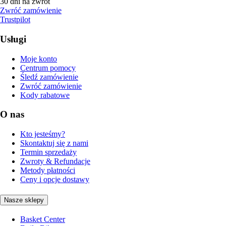
30 dni na zwrot
Zwróć zamówienie
Trustpilot
Usługi
Moje konto
Centrum pomocy
Śledź zamówienie
Zwróć zamówienie
Kody rabatowe
O nas
Kto jesteśmy?
Skontaktuj się z nami
Termin sprzedaży
Zwroty & Refundacje
Metody płatności
Ceny i opcje dostawy
Nasze sklepy
Basket Center