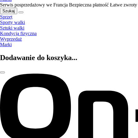
Serwis posprzedażowy we Francja
Bezpieczna płatność
Łatwe zwroty
Szukaj
Sprzęt
Sporty walki
Sztuki walki
Kondycja fizyczna
Wyprzedaż
Marki
Dodawanie do koszyka...