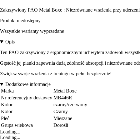
Zakrzywiony PAO Metal Boxe : Niezrównane wrażenia przy uderzeniu 
Produkt niedostępny
Wszystkie warianty wyprzedane
Opis
Ten PAO zakrzywiony z ergonomicznym uchwytem zadowoli wszystkich
Gęstość jej pianki zapewnia dużą zdolność absorpcji i niezrównane od
Zwiększ swoje wrażenia z treningu w pełni bezpiecznie!
Dodatkowe informacje
Marka
Metal Boxe
Nr referencyjny dostawcy
MB446R
Kolor
czarny/czerwony
Kolor
Czarny
Płeć
Mieszane
Grupa wiekowa
Dorośli
Loading...
Loading...