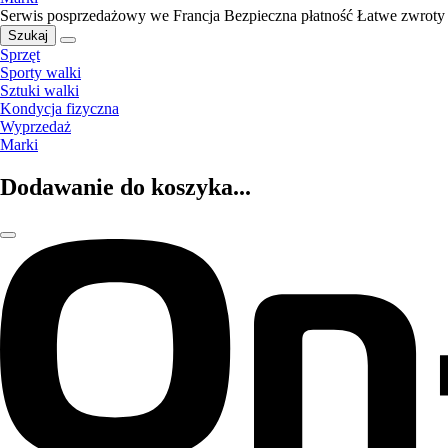
Serwis posprzedażowy we Francja
Bezpieczna płatność
Łatwe zwroty
Szukaj
Sprzęt
Sporty walki
Sztuki walki
Kondycja fizyczna
Wyprzedaż
Marki
Dodawanie do koszyka...