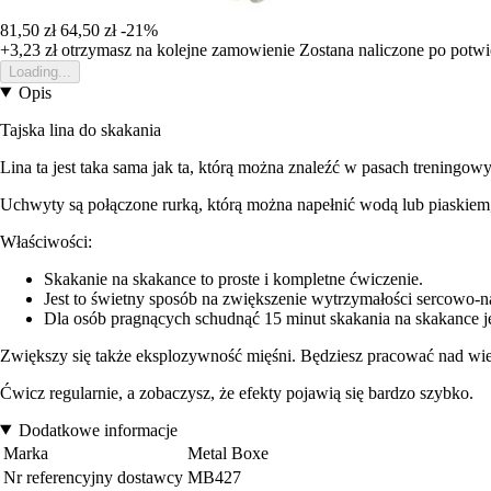
81,50 zł
64,50 zł
-21%
+3,23 zł
otrzymasz na kolejne zamowienie
Zostana naliczone po potw
Loading...
Opis
Tajska lina do skakania
Lina ta jest taka sama jak ta, którą można znaleźć w pasach treningow
Uchwyty są połączone rurką, którą można napełnić wodą lub piaskiem
Właściwości:
Skakanie na skakance to proste i kompletne ćwiczenie.
Jest to świetny sposób na zwiększenie wytrzymałości sercowo-na
Dla osób pragnących schudnąć 15 minut skakania na skakance jes
Zwiększy się także eksplozywność mięśni. Będziesz pracować nad wie
Ćwicz regularnie, a zobaczysz, że efekty pojawią się bardzo szybko.
Dodatkowe informacje
Marka
Metal Boxe
Nr referencyjny dostawcy
MB427