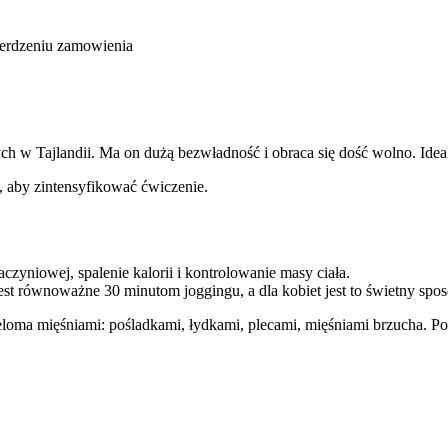
ierdzeniu zamowienia
ych w Tajlandii. Ma on dużą bezwładność i obraca się dość wolno. Idea
, aby zintensyfikować ćwiczenie.
czyniowej, spalenie kalorii i kontrolowanie masy ciała.
t równoważne 30 minutom joggingu, a dla kobiet jest to świetny sposób
loma mięśniami: pośladkami, łydkami, plecami, mięśniami brzucha. Po