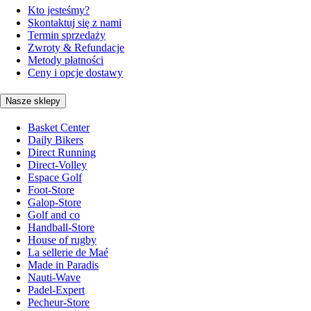
Kto jesteśmy?
Skontaktuj się z nami
Termin sprzedaży
Zwroty & Refundacje
Metody płatności
Ceny i opcje dostawy
Nasze sklepy
Basket Center
Daily Bikers
Direct Running
Direct-Volley
Espace Golf
Foot-Store
Galop-Store
Golf and co
Handball-Store
House of rugby
La sellerie de Maé
Made in Paradis
Nauti-Wave
Padel-Expert
Pecheur-Store