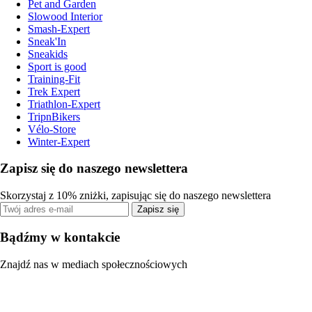
Pet and Garden
Slowood Interior
Smash-Expert
Sneak'In
Sneakids
Sport is good
Training-Fit
Trek Expert
Triathlon-Expert
TripnBikers
Vélo-Store
Winter-Expert
Zapisz się do naszego newslettera
Skorzystaj z 10% zniżki, zapisując się do naszego newslettera
Zapisz się
Bądźmy w kontakcie
Znajdź nas w mediach społecznościowych