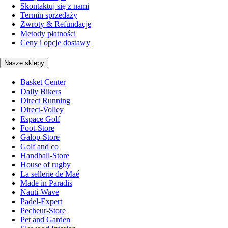
Skontaktuj się z nami
Termin sprzedaży
Zwroty & Refundacje
Metody płatności
Ceny i opcje dostawy
Nasze sklepy
Basket Center
Daily Bikers
Direct Running
Direct-Volley
Espace Golf
Foot-Store
Galop-Store
Golf and co
Handball-Store
House of rugby
La sellerie de Maé
Made in Paradis
Nauti-Wave
Padel-Expert
Pecheur-Store
Pet and Garden