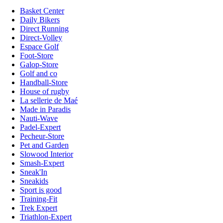
Basket Center
Daily Bikers
Direct Running
Direct-Volley
Espace Golf
Foot-Store
Galop-Store
Golf and co
Handball-Store
House of rugby
La sellerie de Maé
Made in Paradis
Nauti-Wave
Padel-Expert
Pecheur-Store
Pet and Garden
Slowood Interior
Smash-Expert
Sneak'In
Sneakids
Sport is good
Training-Fit
Trek Expert
Triathlon-Expert