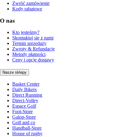
Zwróć zamówienie
Kody rabatowe
O nas
Kto jesteśmy?
Skontaktuj się z nami
Termin sprzedaży
Zwroty & Refundacje
Metody płatności
Ceny i opcje dostawy
Nasze sklepy
Basket Center
Daily Bikers
Direct Running
Direct-Volley
Espace Golf
Foot-Store
Galop-Store
Golf and co
Handball-Store
House of rugby