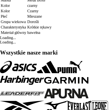
Marka
Metal Boxe
Kolor
czarny
Kolor
Czarny
Płeć
Mieszane
Grupa wiekowa
Dorośli
Charakterystyka
Krótkie rękawy
Materiał główny
bawełna
Loading...
Loading...
Wszystkie nasze marki