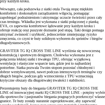
przy każdym kroku.
Wewnątrz, cała podszewka z siatki otula Twoją stopę miękkim
komfortem i doskonałym zarządzaniem wilgocią, pomagając
zapobiegać podrażnieniom i utrzymując uczucie świeżości przez cały
czas treningu. Wkładka jest wykonana z siatki połączonej z pianką
EVA, co zapewnia komfortowe lądowanie przy każdym kroku i
oferuje reakcję oraz puszyste doznanie pod stopą. Taki design pomaga
utrzymać zwinność i szybkość, jednocześnie zmniejszając ryzyko
zmęczenia, co czyni te buty solidnym wyborem do sprintów i biegów
długodystansowych.
GRAVITER TG IQ CROSS THE LINE wyróżnia się nowoczesną
konstrukcją i sportowym designem. Cholewka wykonana jest z
połączenia lekkiej siatki i trwałego TPU, oferując wyjątkową
wentylację i elastyczne wsparcie tam, gdzie jest to najbardziej
potrzebne. Siatka pozwala Twoim stopom pozostać chłodnymi i
dobrze wentylowanymi, nawet podczas intensywnych treningów czy
długich biegów, podczas gdy wzmocnienia z TPU wzmacniają
krytyczne obszary dla długotrwałej trwałości i stabilności.
Prezentujemy buty do biegania GRAVITER TG IQ CROSS THE
LINE od innowacyjnej marki IQ CROSS THE LINE - potężny wybór
dla sportowców i pasjonatów biegania pragnących przekroczyć własne
granice. Te buty zostały starannie zaprojektowane, aby zapewnić