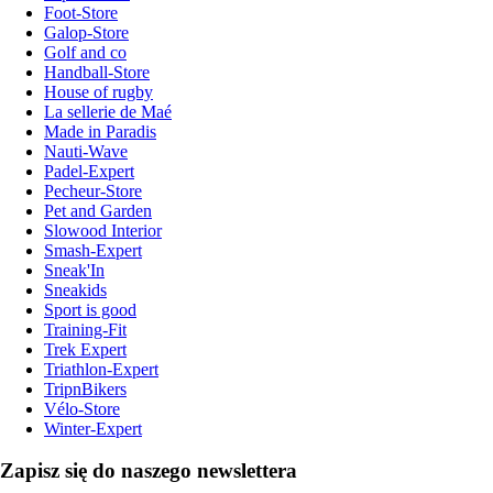
Foot-Store
Galop-Store
Golf and co
Handball-Store
House of rugby
La sellerie de Maé
Made in Paradis
Nauti-Wave
Padel-Expert
Pecheur-Store
Pet and Garden
Slowood Interior
Smash-Expert
Sneak'In
Sneakids
Sport is good
Training-Fit
Trek Expert
Triathlon-Expert
TripnBikers
Vélo-Store
Winter-Expert
Zapisz się do naszego newslettera