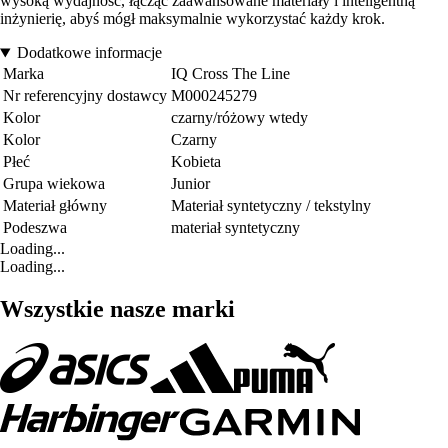
wysoką wydajność, łącząc zaawansowane materiały i inteligentną
inżynierię, abyś mógł maksymalnie wykorzystać każdy krok.
Dodatkowe informacje
Marka
IQ Cross The Line
Nr referencyjny dostawcy
M000245279
Kolor
czarny/różowy wtedy
Kolor
Czarny
Płeć
Kobieta
Grupa wiekowa
Junior
Materiał główny
Materiał syntetyczny / tekstylny
Podeszwa
materiał syntetyczny
Loading...
Loading...
Wszystkie nasze marki