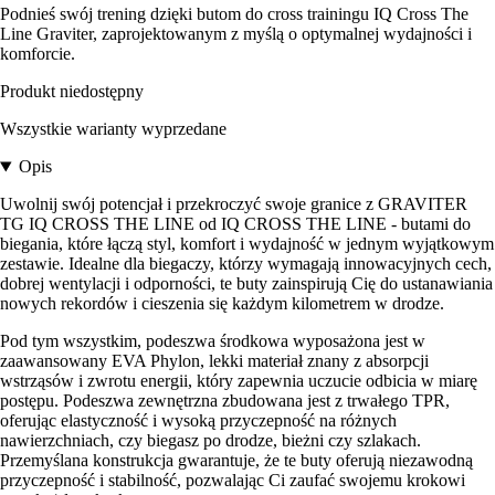
Podnieś swój trening dzięki butom do cross trainingu IQ Cross The
Line Graviter, zaprojektowanym z myślą o optymalnej wydajności i
komforcie.
Produkt niedostępny
Wszystkie warianty wyprzedane
Opis
Uwolnij swój potencjał i przekroczyć swoje granice z GRAVITER
TG IQ CROSS THE LINE od IQ CROSS THE LINE - butami do
biegania, które łączą styl, komfort i wydajność w jednym wyjątkowym
zestawie. Idealne dla biegaczy, którzy wymagają innowacyjnych cech,
dobrej wentylacji i odporności, te buty zainspirują Cię do ustanawiania
nowych rekordów i cieszenia się każdym kilometrem w drodze.
Pod tym wszystkim, podeszwa środkowa wyposażona jest w
zaawansowany EVA Phylon, lekki materiał znany z absorpcji
wstrząsów i zwrotu energii, który zapewnia uczucie odbicia w miarę
postępu. Podeszwa zewnętrzna zbudowana jest z trwałego TPR,
oferując elastyczność i wysoką przyczepność na różnych
nawierzchniach, czy biegasz po drodze, bieżni czy szlakach.
Przemyślana konstrukcja gwarantuje, że te buty oferują niezawodną
przyczepność i stabilność, pozwalając Ci zaufać swojemu krokowi