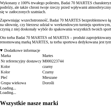
Wykonany z 100% trwałego poliestru, Badai 70 MARTES charakteryzuje
podróży, ale także chroni twoje rzeczy przed wpływami atmosferycznym
się w zatłoczonych szatniach.
Zapewniając wszechstronność, Badai 70 MARTES bezproblemowo łączy
na siłownię, czy bierzesz udział w weekendowym turnieju sportowym, 
czynią z niej doskonały wybór do spakowania wszystkich twoich spor
Oto torba Badai 70 MARTES od MARTES – produkt zaprojektowany z 
renomowaną marką MARTES, ta torba sportowa dedykowana jest tym, k
Dodatkowe informacje
Marka
Martes
Nr referencyjny dostawcy
M000223744
Kolor
czarny
Kolor
Czarny
Płeć
Mieszane
Grupa wiekowa
Dorośli
Loading...
Loading...
Wszystkie nasze marki