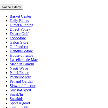
Nasze sklepy
Basket Center
Daily Bikers
Direct Running
Direct-Volley
Espace Golf
Foot-Store
Galop-Store
Golf and co
Handball-Store
House of rugby
La sellerie de Maé
Made in Paradis
Nauti-Wave
Padel-Expert
Pecheur-Store
Pet and Garden
Slowood Interior
Smash-Expert
Sneak'In
Sneakids
Sport is good
Training-Fit