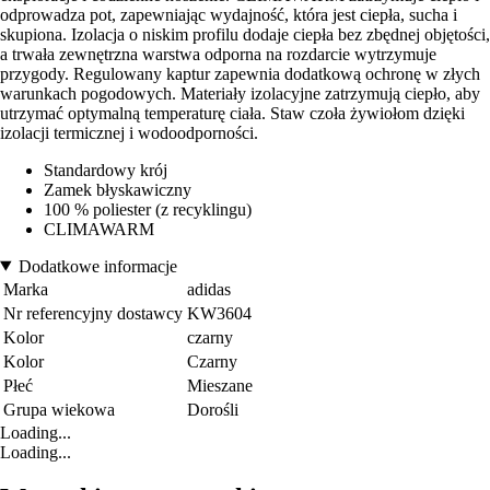
odprowadza pot, zapewniając wydajność, która jest ciepła, sucha i
skupiona. Izolacja o niskim profilu dodaje ciepła bez zbędnej objętości,
a trwała zewnętrzna warstwa odporna na rozdarcie wytrzymuje
przygody. Regulowany kaptur zapewnia dodatkową ochronę w złych
warunkach pogodowych. Materiały izolacyjne zatrzymują ciepło, aby
utrzymać optymalną temperaturę ciała. Staw czoła żywiołom dzięki
izolacji termicznej i wodoodporności.
Standardowy krój
Zamek błyskawiczny
100 % poliester (z recyklingu)
CLIMAWARM
Dodatkowe informacje
Marka
adidas
Nr referencyjny dostawcy
KW3604
Kolor
czarny
Kolor
Czarny
Płeć
Mieszane
Grupa wiekowa
Dorośli
Loading...
Loading...