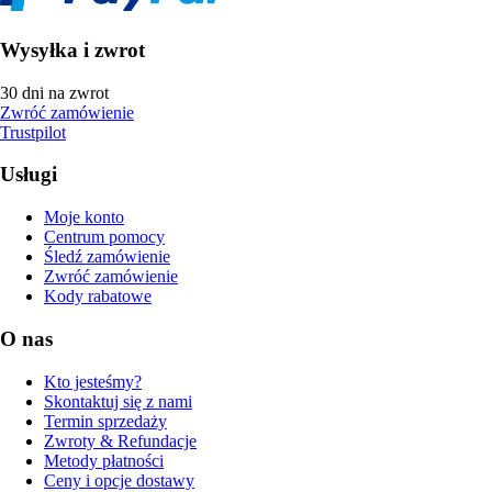
Wysyłka i zwrot
30 dni na zwrot
Zwróć zamówienie
Trustpilot
Usługi
Moje konto
Centrum pomocy
Śledź zamówienie
Zwróć zamówienie
Kody rabatowe
O nas
Kto jesteśmy?
Skontaktuj się z nami
Termin sprzedaży
Zwroty & Refundacje
Metody płatności
Ceny i opcje dostawy