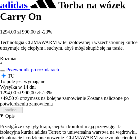
adidas
Torba na wózek
Carry On
1294,00 zł
990,00 zł
-23%
Technologia CLIMAWARM w tej izolowanej i wszechstronnej kurtce
utrzymuje cię ciepłym i suchym, abyś mógł skupić się na trasie.
Rozmiar
*
Przewodnik po rozmiarach
TU
To pole jest wymagane
Wysyłka w 14 dni
1294,00 zł
990,00 zł
-23%
+49,50 zł
otrzymasz na kolejne zamowienie
Zostana naliczone po
potwierdzeniu zamowienia
Loading...
Opis
Przedgórze czy tyły kraju, ciepło i komfort mają przewagę. Ta
izolacyjna kurtka adidas Terrex to uniwersalna warstwa na wędrówki,
eksploracje i codzienne noszenie. CLIMAWARM zatrzymuje ciepło i