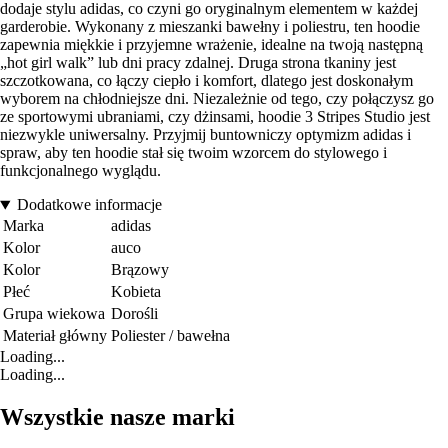
dodaje stylu adidas, co czyni go oryginalnym elementem w każdej
garderobie. Wykonany z mieszanki bawełny i poliestru, ten hoodie
zapewnia miękkie i przyjemne wrażenie, idealne na twoją następną
„hot girl walk” lub dni pracy zdalnej. Druga strona tkaniny jest
szczotkowana, co łączy ciepło i komfort, dlatego jest doskonałym
wyborem na chłodniejsze dni. Niezależnie od tego, czy połączysz go
ze sportowymi ubraniami, czy dżinsami, hoodie 3 Stripes Studio jest
niezwykle uniwersalny. Przyjmij buntowniczy optymizm adidas i
spraw, aby ten hoodie stał się twoim wzorcem do stylowego i
funkcjonalnego wyglądu.
Dodatkowe informacje
Marka
adidas
Kolor
auco
Kolor
Brązowy
Płeć
Kobieta
Grupa wiekowa
Dorośli
Materiał główny
Poliester / bawełna
Loading...
Loading...
Wszystkie nasze marki