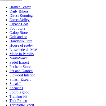
Basket Center
Daily Bikers
Direct Running
Direct-Volley
Espace Golf
Foot-Store
Galop-Store
Golf and co
Handball-Store
House of rugby
La sellerie de Maé
Made in Paradis
Nauti-Wave
Padel-Expert
Pecheur-Store
Pet and Garden
Slowood Interior
Smash-Expert
Sneak'In
Sneakids
Sport is good
Training-Fit
Trek Expert
Triathlon-Expert