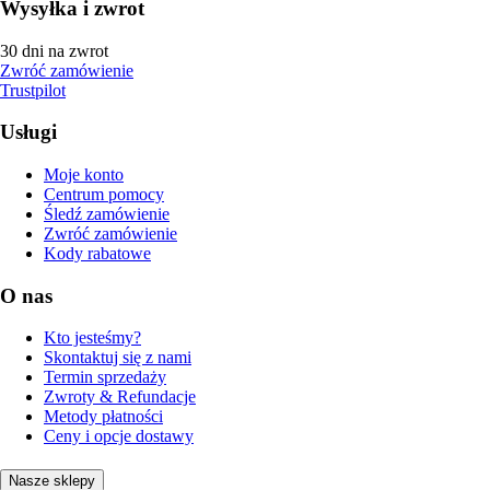
Wysyłka i zwrot
30 dni na zwrot
Zwróć zamówienie
Trustpilot
Usługi
Moje konto
Centrum pomocy
Śledź zamówienie
Zwróć zamówienie
Kody rabatowe
O nas
Kto jesteśmy?
Skontaktuj się z nami
Termin sprzedaży
Zwroty & Refundacje
Metody płatności
Ceny i opcje dostawy
Nasze sklepy