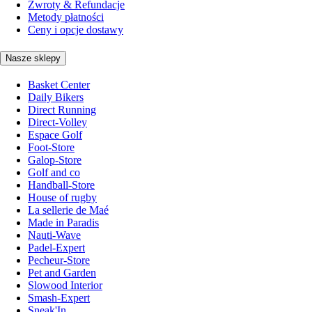
Zwroty & Refundacje
Metody płatności
Ceny i opcje dostawy
Nasze sklepy
Basket Center
Daily Bikers
Direct Running
Direct-Volley
Espace Golf
Foot-Store
Galop-Store
Golf and co
Handball-Store
House of rugby
La sellerie de Maé
Made in Paradis
Nauti-Wave
Padel-Expert
Pecheur-Store
Pet and Garden
Slowood Interior
Smash-Expert
Sneak'In