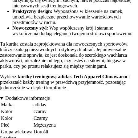
utrzymując cię świeżym i suchym, nawet podczas najbardziej
intensywnych sesji treningowych.
Praktyczny design:
Wyposażona w kieszenie na zamek,
umożliwia bezpieczne przechowywanie wartościowych
przedmiotów w ruchu.
Nowoczesny styl:
Wsp współczesny krój i staranne
wykończenia dodają elegancji twojemu strojowi sportowemu.
Ta kurtka została zaprojektowana dla nowoczesnych sportowców,
którzy szukają niezawodnych i stylowych ubrań. Jej uniwersalne
zastosowanie sprawia, że jest doskonała do szerokiego wachlarza
aktywności, niezależnie od tego, czy jesteś na siłowni, biegasz w
parku, czy po prostu relaksujesz się między treningami.
Wybierz
kurtkę treningową adidas Tech Apparel Climawarm
i
przekształć każdy trening w prawdziwą przyjemność, pozostając
jednocześnie w cieple i komforcie.
Dodatkowe informacje
Marka
adidas
Kolor
czarny
Kolor
Czarny
Płeć
Mężczyzna
Grupa wiekowa
Dorośli