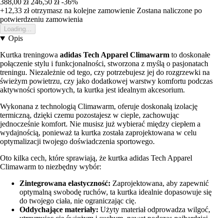
388,00 zł
246,50 zł
-36%
+12,33 zł
otrzymasz na kolejne zamowienie
Zostana naliczone po
potwierdzeniu zamowienia
Loading...
Opis
Kurtka treningowa
adidas Tech Apparel Climawarm
to doskonałe
połączenie stylu i funkcjonalności, stworzona z myślą o pasjonatach
treningu. Niezależnie od tego, czy potrzebujesz jej do rozgrzewki na
świeżym powietrzu, czy jako dodatkowej warstwy komfortu podczas
aktywności sportowych, ta kurtka jest idealnym akcesorium.
Wykonana z technologią Climawarm, oferuje doskonałą izolację
termiczną, dzięki czemu pozostajesz w cieple, zachowując
jednocześnie komfort. Nie musisz już wybierać między ciepłem a
wydajnością, ponieważ ta kurtka została zaprojektowana w celu
optymalizacji twojego doświadczenia sportowego.
Oto kilka cech, które sprawiają, że kurtka adidas Tech Apparel
Climawarm to niezbędny wybór:
Zintegrowana elastyczność:
Zaprojektowana, aby zapewnić
optymalną swobodę ruchów, ta kurtka idealnie dopasowuje się
do twojego ciała, nie ograniczając cię.
Oddychające materiały:
Użyty materiał odprowadza wilgoć,