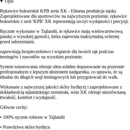
Opis
Rękawice bokserskie KPB seria XK - Elitarna produkcja tajska
Zaprojektowane dla sportowców na najwyższym poziomie, rękawice
bokserskie z serii 'KPB' XK reprezentują szczyt wydajności i precyzji.
Ręcznie wykonane w Tajlandii, te rękawice mają wielowarstwową
piankę o wysokiej gęstości, która zapewnia maksymalną ochronę
przed uderzeniami.
zapewniają bezpieczeństwo i wsparcie dla twoich rąk podczas
treningów i zawodów na wysokim poziomie.
System sznurowania oferuje ultra-solidne dopasowanie na poziomie
profesjonalnym z lepszym ułożeniem nadgarstka, co sprawia, że są
idealne do długich sesji treningowych lub przygotowań do walk.
Wykonane z najwyższej jakości skóry bydlęcej i zaprojektowane z
dokładnością tajlandzkiego rzemiosła, seria XK oferuje niezrównaną
trwałość, komfort i wydajność.
Główne cechy:
• 100% ręcznie robione w Tajlandii
• Prawdziwa skóra bydlęca