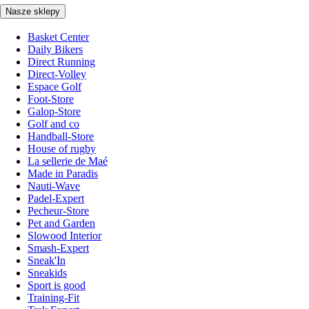
Nasze sklepy
Basket Center
Daily Bikers
Direct Running
Direct-Volley
Espace Golf
Foot-Store
Galop-Store
Golf and co
Handball-Store
House of rugby
La sellerie de Maé
Made in Paradis
Nauti-Wave
Padel-Expert
Pecheur-Store
Pet and Garden
Slowood Interior
Smash-Expert
Sneak'In
Sneakids
Sport is good
Training-Fit