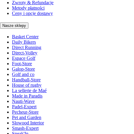
Zwroty & Refundacje
Metody płatności
Ceny i opcje dostawy
Nasze sklepy
Basket Center
Daily Bikers
Direct Running
Direct-Volley
Espace Golf
Foot-Store
Galop-Store
Golf and co
Handball-Store
House of rugby
La sellerie de Maé
Made in Paradis
Nauti-Wave
Padel-Expert
Pecheur-Store
Pet and Garden
Slowood Interior
Smash-Expert
Sneak'In