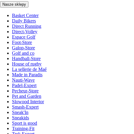
Nasze sklepy
Basket Center
Daily Bikers
Direct Running
Direct-Volley
Espace Golf
Foot-Store
Galop-Store
Golf and co
Handball-Store
House of rugby
La sellerie de Maé
Made in Paradis
Nauti-Wave
Padel-Expert
Pecheur-Store
Pet and Garden
Slowood Interior
Smash-Expert
Sneak'In
Sneakids
Sport is good
Training-Fit
Trek Expert