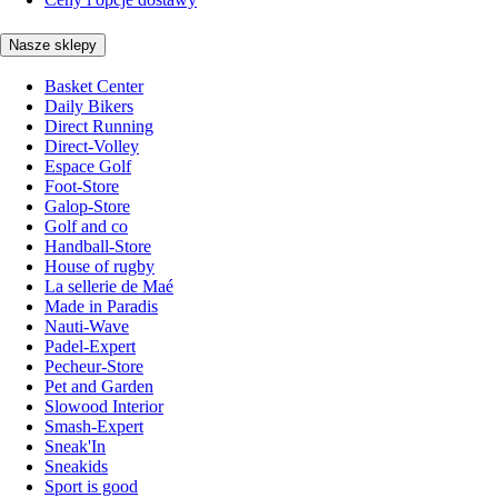
Nasze sklepy
Basket Center
Daily Bikers
Direct Running
Direct-Volley
Espace Golf
Foot-Store
Galop-Store
Golf and co
Handball-Store
House of rugby
La sellerie de Maé
Made in Paradis
Nauti-Wave
Padel-Expert
Pecheur-Store
Pet and Garden
Slowood Interior
Smash-Expert
Sneak'In
Sneakids
Sport is good