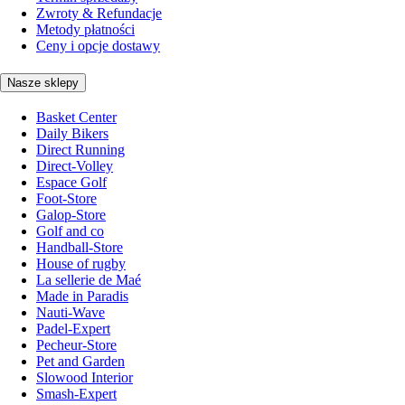
Zwroty & Refundacje
Metody płatności
Ceny i opcje dostawy
Nasze sklepy
Basket Center
Daily Bikers
Direct Running
Direct-Volley
Espace Golf
Foot-Store
Galop-Store
Golf and co
Handball-Store
House of rugby
La sellerie de Maé
Made in Paradis
Nauti-Wave
Padel-Expert
Pecheur-Store
Pet and Garden
Slowood Interior
Smash-Expert