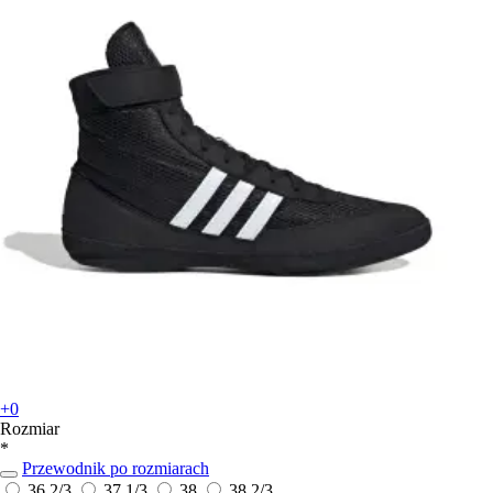
+0
Rozmiar
*
Przewodnik po rozmiarach
36 2/3
37 1/3
38
38 2/3