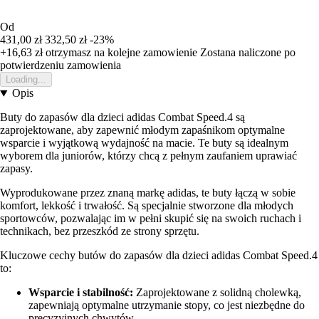
Od
431,00 zł
332,50 zł
-23%
+16,63 zł
otrzymasz na kolejne zamowienie
Zostana naliczone po
potwierdzeniu zamowienia
Loading...
Opis
Buty do zapasów dla dzieci adidas Combat Speed.4 są
zaprojektowane, aby zapewnić młodym zapaśnikom optymalne
wsparcie i wyjątkową wydajność na macie. Te buty są idealnym
wyborem dla juniorów, którzy chcą z pełnym zaufaniem uprawiać
zapasy.
Wyprodukowane przez znaną markę adidas, te buty łączą w sobie
komfort, lekkość i trwałość. Są specjalnie stworzone dla młodych
sportowców, pozwalając im w pełni skupić się na swoich ruchach i
technikach, bez przeszkód ze strony sprzętu.
Kluczowe cechy butów do zapasów dla dzieci adidas Combat Speed.4
to:
Wsparcie i stabilność:
Zaprojektowane z solidną cholewką,
zapewniają optymalne utrzymanie stopy, co jest niezbędne do
precyzyjnych chwytów.