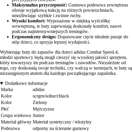
Maksymalna przyczepność:
Gumowa podeszwa zewnętrzna
oferuje wyjątkową trakcję na różnych powierzchniach,
umożliwiając szybkie i zwinne ruchy.
Wysoki komfort:
Wyposażone w miękką wyściółkę
wewnętrzną, te buty zapewniają doskonały komfort, nawet
podczas najintensywniejszych treningów.
Ergonomiczny design:
Dopasowane cięcie idealnie pasuje do
stóp dzieci, co sprzyja lepszej wydajności.
Wybierając buty do zapasów dla dzieci adidas Combat Speed.4,
młodzi sportowcy będą mogli cieszyć się wysokiej jakości sprzętem,
który towarzyszy im podczas treningów i zawodów. Niezależnie od
tego, czy doskonalą swoje techniki, czy walczą w turniejach, te buty są
niezastąpionym atutem dla każdego początkującego zapaśnika.
Dodatkowe informacje
Marka
adidas
Kolor
scrgrn/soltur/cblack
Kolor
Zielony
Płeć
Mężczyzna
Grupa wiekowa
Junior
Materiał główny
Materiał syntetyczny / tekstylny
Podeszwa
odporny na ścieranie gumowy