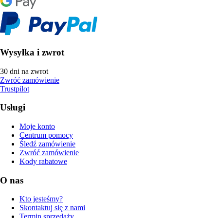
Wysyłka i zwrot
30 dni na zwrot
Zwróć zamówienie
Trustpilot
Usługi
Moje konto
Centrum pomocy
Śledź zamówienie
Zwróć zamówienie
Kody rabatowe
O nas
Kto jesteśmy?
Skontaktuj się z nami
Termin sprzedaży