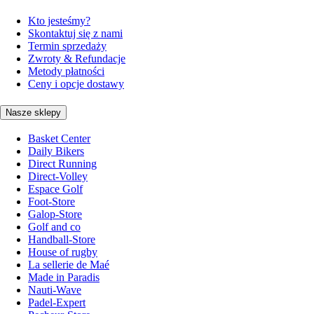
Kto jesteśmy?
Skontaktuj się z nami
Termin sprzedaży
Zwroty & Refundacje
Metody płatności
Ceny i opcje dostawy
Nasze sklepy
Basket Center
Daily Bikers
Direct Running
Direct-Volley
Espace Golf
Foot-Store
Galop-Store
Golf and co
Handball-Store
House of rugby
La sellerie de Maé
Made in Paradis
Nauti-Wave
Padel-Expert