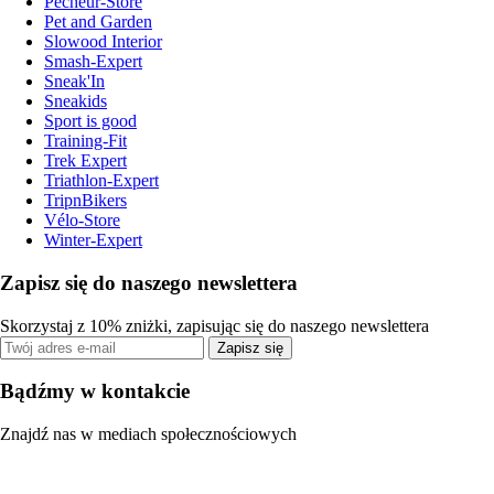
Pecheur-Store
Pet and Garden
Slowood Interior
Smash-Expert
Sneak'In
Sneakids
Sport is good
Training-Fit
Trek Expert
Triathlon-Expert
TripnBikers
Vélo-Store
Winter-Expert
Zapisz się do naszego newslettera
Skorzystaj z 10% zniżki, zapisując się do naszego newslettera
Zapisz się
Bądźmy w kontakcie
Znajdź nas w mediach społecznościowych