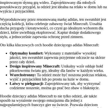
inspirowanym słynną grą wideo. Zaprojektowany dla młodych
poszukiwaczy przygód, ta odzież jest idealna na relaks w domu lub na
wyjścia z przyjaciółmi.
Wyprodukowany przez renomowaną markę adidas, ten sweatshirt jest
częścią kolekcji, która celebruje zabawny świat Minecraft. Uosabia
ducha przygody i kreatywności, co czyni go idealnym wyborem dla
dzieci, które uwielbiają eksplorować. Kaptur dodaje dodatkowego
stylu, a jednocześnie zapewnia ochronę przed zimnem.
Oto kilka kluczowych cech hoodie dziecięcego adidas Minecraft:
Optymalny komfort:
Wykonany z materiałów wysokiej
jakości, ten sweatshirt zapewnia przyjemne odczucie na skórze
przez cały dzień.
Design inspirowany Minecraft:
Unikalny wzór oddaje hołd
pikselowemu światu gry, idealny dla fanów w każdym wieku.
Wszechstronny:
Ta odzież może być noszona podczas relaksu,
wyjść z przyjaciółmi lub po prostu na luzie w domu.
Łatwy w pielęgnacji:
Zaprojektowany tak, aby wytrzymać
codzienne noszenie, można go prać bez obaw o blaknięcie.
Hoodie dziecięcy adidas Minecraft to nie tylko odzież, ale także
sposób na wyrażenie swojego entuzjazmu dla jednej z
najpopularniejszych franczyz gier na świecie. Pozwala dzieciom