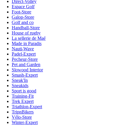
Direct-Volley
Espace Golf
Foot-Store
Galop-Store
Golf and co
Handball-Store
House of rugby
La sellerie de Maé
Made in Paradis
Nauti-Wave
Padel-Expert
Pecheur-Store
Pet and Garden
Slowood Interior
Smash-Expert
Sneak'In
Sneakids
Sport is good
Training-Fit
Trek Expert
Triathlon-Expert
TripnBikers
Vélo-Store
Winter-Expert