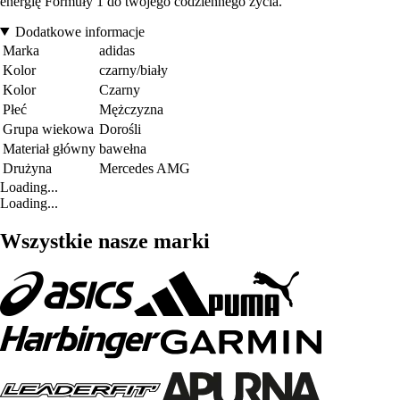
energię Formuły 1 do twojego codziennego życia.
Dodatkowe informacje
Marka
adidas
Kolor
czarny/biały
Kolor
Czarny
Płeć
Mężczyzna
Grupa wiekowa
Dorośli
Materiał główny
bawełna
Drużyna
Mercedes AMG
Loading...
Loading...
Wszystkie nasze marki