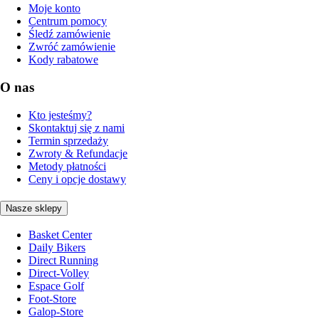
Moje konto
Centrum pomocy
Śledź zamówienie
Zwróć zamówienie
Kody rabatowe
O nas
Kto jesteśmy?
Skontaktuj się z nami
Termin sprzedaży
Zwroty & Refundacje
Metody płatności
Ceny i opcje dostawy
Nasze sklepy
Basket Center
Daily Bikers
Direct Running
Direct-Volley
Espace Golf
Foot-Store
Galop-Store