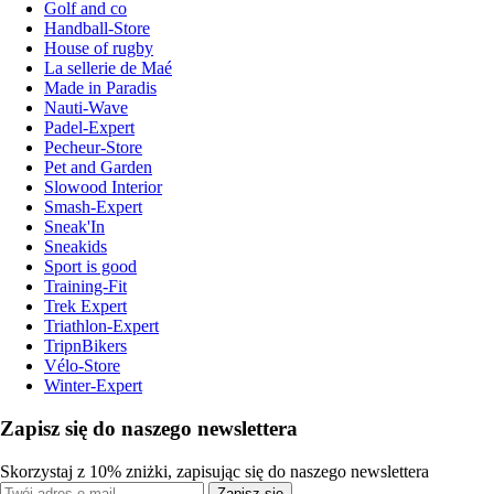
Golf and co
Handball-Store
House of rugby
La sellerie de Maé
Made in Paradis
Nauti-Wave
Padel-Expert
Pecheur-Store
Pet and Garden
Slowood Interior
Smash-Expert
Sneak'In
Sneakids
Sport is good
Training-Fit
Trek Expert
Triathlon-Expert
TripnBikers
Vélo-Store
Winter-Expert
Zapisz się do naszego newslettera
Skorzystaj z 10% zniżki, zapisując się do naszego newslettera
Zapisz się