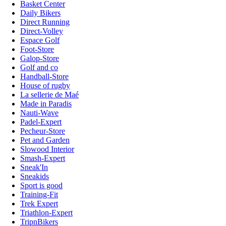
Basket Center
Daily Bikers
Direct Running
Direct-Volley
Espace Golf
Foot-Store
Galop-Store
Golf and co
Handball-Store
House of rugby
La sellerie de Maé
Made in Paradis
Nauti-Wave
Padel-Expert
Pecheur-Store
Pet and Garden
Slowood Interior
Smash-Expert
Sneak'In
Sneakids
Sport is good
Training-Fit
Trek Expert
Triathlon-Expert
TripnBikers