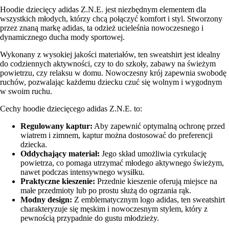
Hoodie dziecięcy adidas Z.N.E. jest niezbędnym elementem dla
wszystkich młodych, którzy chcą połączyć komfort i styl. Stworzony
przez znaną markę adidas, ta odzież ucieleśnia nowoczesnego i
dynamicznego ducha mody sportowej.
Wykonany z wysokiej jakości materiałów, ten sweatshirt jest idealny
do codziennych aktywności, czy to do szkoły, zabawy na świeżym
powietrzu, czy relaksu w domu. Nowoczesny krój zapewnia swobodę
ruchów, pozwalając każdemu dziecku czuć się wolnym i wygodnym
w swoim ruchu.
Cechy hoodie dziecięcego adidas Z.N.E. to:
Regulowany kaptur:
Aby zapewnić optymalną ochronę przed
wiatrem i zimnem, kaptur można dostosować do preferencji
dziecka.
Oddychający materiał:
Jego skład umożliwia cyrkulację
powietrza, co pomaga utrzymać młodego aktywnego świeżym,
nawet podczas intensywnego wysiłku.
Praktyczne kieszenie:
Przednie kieszenie oferują miejsce na
małe przedmioty lub po prostu służą do ogrzania rąk.
Modny design:
Z emblematycznym logo adidas, ten sweatshirt
charakteryzuje się męskim i nowoczesnym stylem, który z
pewnością przypadnie do gustu młodzieży.