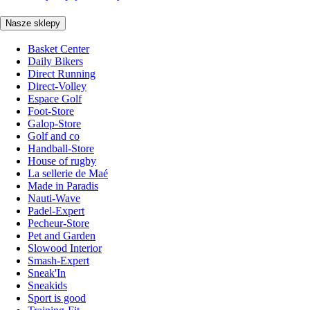
Nasze sklepy
Basket Center
Daily Bikers
Direct Running
Direct-Volley
Espace Golf
Foot-Store
Galop-Store
Golf and co
Handball-Store
House of rugby
La sellerie de Maé
Made in Paradis
Nauti-Wave
Padel-Expert
Pecheur-Store
Pet and Garden
Slowood Interior
Smash-Expert
Sneak'In
Sneakids
Sport is good