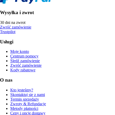
Wysyłka i zwrot
30 dni na zwrot
Zwróć zamówienie
Trustpilot
Usługi
Moje konto
Centrum pomocy
Śledź zamówienie
Zwróć zamówienie
Kody rabatowe
O nas
Kto jesteśmy?
Skontaktuj się z nami
Termin sprzedaży
Zwroty & Refundacje
Metody płatności
Ceny i opcje dostawy