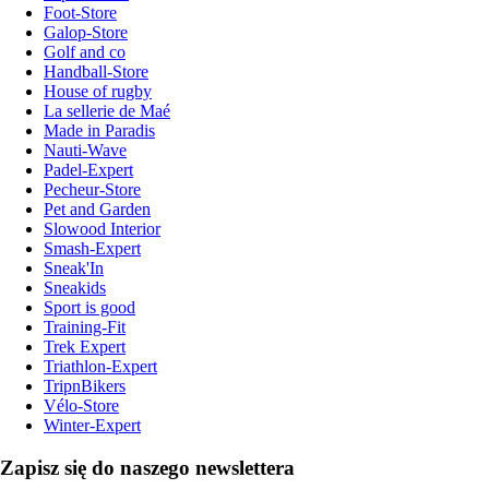
Foot-Store
Galop-Store
Golf and co
Handball-Store
House of rugby
La sellerie de Maé
Made in Paradis
Nauti-Wave
Padel-Expert
Pecheur-Store
Pet and Garden
Slowood Interior
Smash-Expert
Sneak'In
Sneakids
Sport is good
Training-Fit
Trek Expert
Triathlon-Expert
TripnBikers
Vélo-Store
Winter-Expert
Zapisz się do naszego newslettera