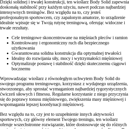
Dzięki solidnej i trwałej konstrukcji, ten wioślarz Body Solid zapewnia
doskonałą stabilność przy każdym użyciu, nawet podczas najbardziej
intensywnych treningów. Bez względu na to, czy jesteś
profesjonalnym sportowcem, czy zapalonym amatorze, to urządzenie
idealnie wpisuje się w Twoją rutynę treningową, oferując widoczne i
trwałe rezultaty.
Cele treningowe skoncentrowane na mięśniach pleców i ramion
Kontrolowany i ergonomiczny ruch dla bezpiecznego
użytkowania
Gwarantowana solidna konstrukcja dla optymalnej trwałości
Idealny do rozwijania siły, mocy i wytrzymałości mięśniowej
Optymalizuje postawę i stabilność dzięki skutecznemu ciągowi
bocznemu
Wprowadzając wioślarz z równoległym uchwytem Body Solid do
swojego programu treningowego, korzystasz z wydajnego urządzenia,
stworzonego, aby sprostać wymaganiom najbardziej rygorystycznych
ćwiczeń siłowych i fitnessu. Regularne korzystanie z niego przyczynia
się do poprawy tonusu mięśniowego, zwiększenia masy mięśniowej i
wspomagania lepszej koordynacji mięśniowej.
Bez względu na to, czy jest to uzupełnienie innych aktywności
sportowych, czy główny element Twojego treningu, ten wioślarz
oferuje wszechstronne rozwiązanie, które dostosowuje się do różnych