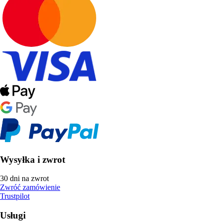
Wysyłka i zwrot
30 dni na zwrot
Zwróć zamówienie
Trustpilot
Usługi