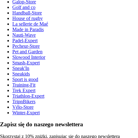
Galop-Store
Golf and co
Handball-Store
House of rugby
La sellerie de Maé
Made in Paradis
Nauti-Wave
Padel-Expert
Pecheur-Store
Pet and Garden
Slowood Interior
Smash-Expert
Sneak'In
Sneakids
Sport is good
Training-Fit
Trek Expert
Triathlon-Expert
TripnBikers
Vélo-Store
Winter-Expert
Zapisz się do naszego newslettera
Skorzystaj z 10% zniżki, zapisując się do naszego newslettera