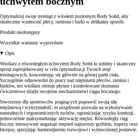
uchwytem bocznym
Optymalizuj swoje treningi z wiosłem poziomym Body Solid, aby
skutecznie wzmocnić plecy, ramiona i barki w delikatny sposób.
Produkt niedostępny
Wszystkie warianty wyprzedane
Opis
Wioślarz z równoległym uchwytem Body Solid to solidny i skuteczny
sprzęt zaprojektowany w celu optymalizacji Twoich sesji
treningowych, koncentrując się głównie na górnej partii ciała.
Szczególnie odpowiedni do pracy nad mięśniami pleców, ramion i
barków, ten wioślarz oferuje płynne i kontrolowane doznania
ćwiczeniowe dzięki swojemu mechanizmowi ciągu bocznego.
Stworzony dla sportowców pragnących poprawić swoją siłę
mięśniową i wytrzymałość, to urządzenie pozwala na wykonywanie
naturalnych i ergonomicznych ruchów, ograniczając ryzyko kontuzji,
jednocześnie maksymalizując aktywację mięśni. Równoległy ciąg
boczny intensywnie angażuje mięsień najszerszy grzbietu, trapezy oraz
bicepsy, sprzyjając harmonijnemu rozwojowi i wzmocnionej postawie.