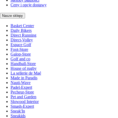
Metody płatności
Ceny i opcje dostawy
Nasze sklepy
Basket Center
Daily Bikers
Direct Running
Direct-Volley
Espace Golf
Foot-Store
Galop-Store
Golf and co
Handball-Store
House of rugby
La sellerie de Maé
Made in Paradis
Nauti-Wave
Padel-Expert
Pecheur-Store
Pet and Garden
Slowood Interior
Smash-Expert
Sneak'In
Sneakids