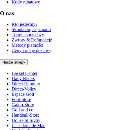
Kody rabatowe
O nas
Kto jesteśmy?
Skontaktuj się z nami
Termin sprzedaży
Zwroty & Refundacje
Metody płatności
Ceny i opcje dostawy
Nasze sklepy
Basket Center
Daily Bikers
Direct Running
Direct-Volley
Espace Golf
Foot-Store
Galop-Store
Golf and co
Handball-Store
House of rugby
La sellerie de Maé