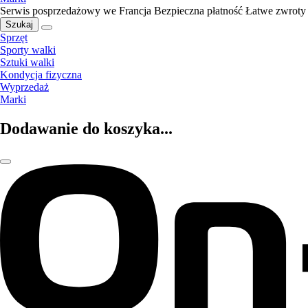
Serwis posprzedażowy we Francja
Bezpieczna płatność
Łatwe zwroty
Szukaj
Sprzęt
Sporty walki
Sztuki walki
Kondycja fizyczna
Wyprzedaż
Marki
Dodawanie do koszyka...