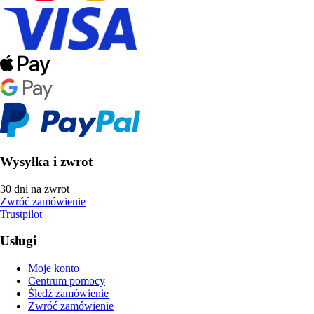
Wysyłka i zwrot
30 dni na zwrot
Zwróć zamówienie
Trustpilot
Usługi
Moje konto
Centrum pomocy
Śledź zamówienie
Zwróć zamówienie