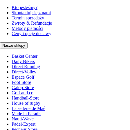
Kto jesteśmy?
Skontaktuj się z nami
Termin sprzedaży
Zwroty & Refundacje
Metody płatności
Ceny i opcje dostawy
Nasze sklepy
Basket Center
Daily Bikers
Direct Running
Direct-Volley
Espace Golf
Foot-Store
Galop-Store
Golf and co
Handball-Store
House of rugby
La sellerie de Maé
Made in Paradis
Nauti-Wave
Padel-Expert
Pecheur-Store