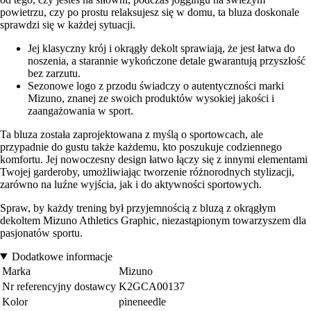
powietrzu, czy po prostu relaksujesz się w domu, ta bluza doskonale
sprawdzi się w każdej sytuacji.
Jej klasyczny krój i okrągły dekolt sprawiają, że jest łatwa do
noszenia, a starannie wykończone detale gwarantują przyszłość
bez zarzutu.
Sezonowe logo z przodu świadczy o autentyczności marki
Mizuno, znanej ze swoich produktów wysokiej jakości i
zaangażowania w sport.
Ta bluza została zaprojektowana z myślą o sportowcach, ale
przypadnie do gustu także każdemu, kto poszukuje codziennego
komfortu. Jej nowoczesny design łatwo łączy się z innymi elementami
Twojej garderoby, umożliwiając tworzenie różnorodnych stylizacji,
zarówno na luźne wyjścia, jak i do aktywności sportowych.
Spraw, by każdy trening był przyjemnością z bluzą z okrągłym
dekoltem Mizuno Athletics Graphic, niezastąpionym towarzyszem dla
pasjonatów sportu.
Dodatkowe informacje
Marka
Mizuno
Nr referencyjny dostawcy
K2GCA00137
Kolor
pineneedle