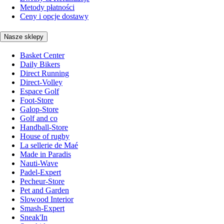
Metody płatności
Ceny i opcje dostawy
Nasze sklepy
Basket Center
Daily Bikers
Direct Running
Direct-Volley
Espace Golf
Foot-Store
Galop-Store
Golf and co
Handball-Store
House of rugby
La sellerie de Maé
Made in Paradis
Nauti-Wave
Padel-Expert
Pecheur-Store
Pet and Garden
Slowood Interior
Smash-Expert
Sneak'In