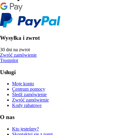
Wysyłka i zwrot
30 dni na zwrot
Zwróć zamówienie
Trustpilot
Usługi
Moje konto
Centrum pomocy
Śledź zamówienie
Zwróć zamówienie
Kody rabatowe
O nas
Kto jesteśmy?
Skontaktuj się z nami