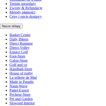
Termin sprzedaży
Zwroty & Refundacje
Metody płatności
Ceny i opcje dostawy
Nasze sklepy
Basket Center
Daily Bikers
Direct Running
Direct-Volley
Espace Golf
Foot-Store
Galop-Store
Golf and co
Handball-Store
House of rugby
La sellerie de Maé
Made in Paradis
Nauti-Wave
Padel-Expert
Pecheur-Store
Pet and Garden
Slowood Interior