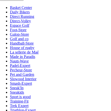
Basket Center
Daily Bikers
Direct Running
Direct-Volley
Espace Golf
Foot-Store
Galop-Store
Golf and co
Handball-Store
House of rugby
La sellerie de Maé
Made in Paradis
Nauti-Wave
Padel-Expert
Pecheur-Store
Pet and Garden
Slowood Interior
Smash-Expert
Sneak'In
Sneakids
Sport is good
Training-Fit
Trek Expert
Triathlon-Expert