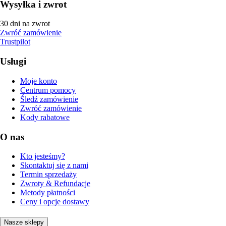
Wysyłka i zwrot
30 dni na zwrot
Zwróć zamówienie
Trustpilot
Usługi
Moje konto
Centrum pomocy
Śledź zamówienie
Zwróć zamówienie
Kody rabatowe
O nas
Kto jesteśmy?
Skontaktuj się z nami
Termin sprzedaży
Zwroty & Refundacje
Metody płatności
Ceny i opcje dostawy
Nasze sklepy