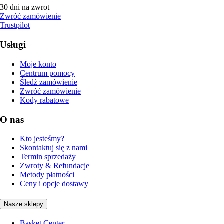
30 dni na zwrot
Zwróć zamówienie
Trustpilot
Usługi
Moje konto
Centrum pomocy
Śledź zamówienie
Zwróć zamówienie
Kody rabatowe
O nas
Kto jesteśmy?
Skontaktuj się z nami
Termin sprzedaży
Zwroty & Refundacje
Metody płatności
Ceny i opcje dostawy
Nasze sklepy
Basket Center