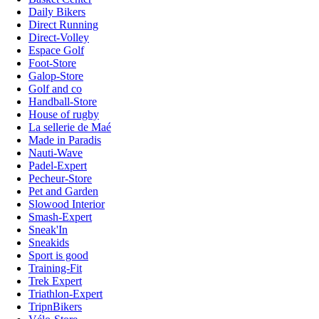
Daily Bikers
Direct Running
Direct-Volley
Espace Golf
Foot-Store
Galop-Store
Golf and co
Handball-Store
House of rugby
La sellerie de Maé
Made in Paradis
Nauti-Wave
Padel-Expert
Pecheur-Store
Pet and Garden
Slowood Interior
Smash-Expert
Sneak'In
Sneakids
Sport is good
Training-Fit
Trek Expert
Triathlon-Expert
TripnBikers