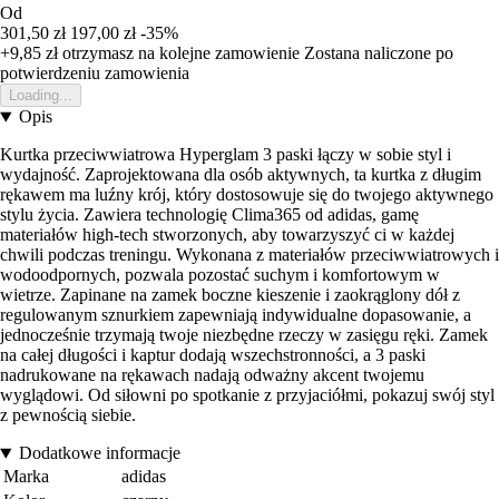
Od
301,50 zł
197,00 zł
-35%
+9,85 zł
otrzymasz na kolejne zamowienie
Zostana naliczone po
potwierdzeniu zamowienia
Loading...
Opis
Kurtka przeciwwiatrowa Hyperglam 3 paski łączy w sobie styl i
wydajność. Zaprojektowana dla osób aktywnych, ta kurtka z długim
rękawem ma luźny krój, który dostosowuje się do twojego aktywnego
stylu życia. Zawiera technologię Clima365 od adidas, gamę
materiałów high-tech stworzonych, aby towarzyszyć ci w każdej
chwili podczas treningu. Wykonana z materiałów przeciwwiatrowych i
wodoodpornych, pozwala pozostać suchym i komfortowym w
wietrze. Zapinane na zamek boczne kieszenie i zaokrąglony dół z
regulowanym sznurkiem zapewniają indywidualne dopasowanie, a
jednocześnie trzymają twoje niezbędne rzeczy w zasięgu ręki. Zamek
na całej długości i kaptur dodają wszechstronności, a 3 paski
nadrukowane na rękawach nadają odważny akcent twojemu
wyglądowi. Od siłowni po spotkanie z przyjaciółmi, pokazuj swój styl
z pewnością siebie.
Dodatkowe informacje
Marka
adidas