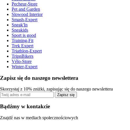
Pecheur-Store
Pet and Garden
Slowood Interior
Smash-Expert
Sneak'In
Sneakids
Sport is good
Training-Fit
Trek Expert
Triathlon-Expert
TripnBikers
Vélo-Store
Winter-Expert
Zapisz się do naszego newslettera
Skorzystaj z 10% zniżki, zapisując się do naszego newslettera
Zapisz się
Bądźmy w kontakcie
Znajdź nas w mediach społecznościowych