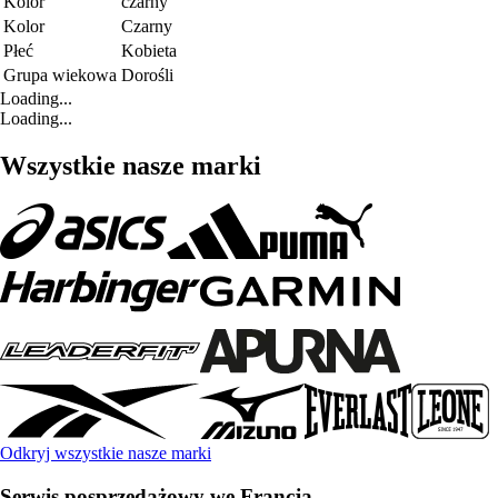
Kolor
czarny
Kolor
Czarny
Płeć
Kobieta
Grupa wiekowa
Dorośli
Loading...
Loading...
Wszystkie nasze marki
Odkryj wszystkie nasze marki
Serwis posprzedażowy we Francja