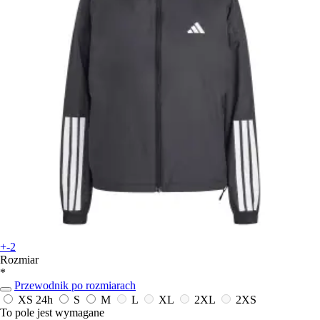
+-2
Rozmiar
*
Przewodnik po rozmiarach
XS
24h
S
M
L
XL
2XL
2XS
To pole jest wymagane