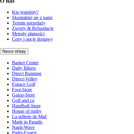
O nas
Kto jesteśmy?
Skontaktuj się z nami
Termin sprzedaży
Zwroty & Refundacje
Metody płatności
Ceny i opcje dostawy
Nasze sklepy
Basket Center
Daily Bikers
Direct Running
Direct-Volley
Espace Golf
Foot-Store
Galop-Store
Golf and co
Handball-Store
House of rugby
La sellerie de Maé
Made in Paradis
Nauti-Wave
Padel-Expert