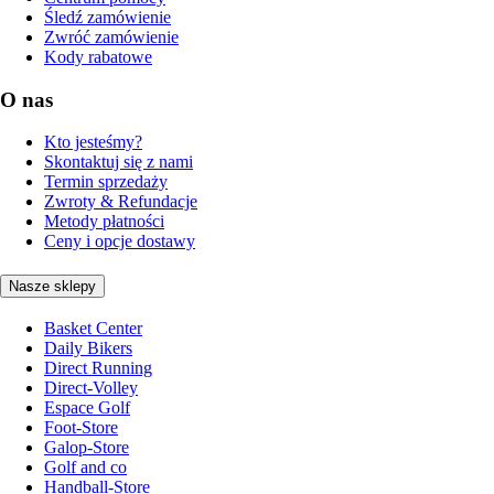
Śledź zamówienie
Zwróć zamówienie
Kody rabatowe
O nas
Kto jesteśmy?
Skontaktuj się z nami
Termin sprzedaży
Zwroty & Refundacje
Metody płatności
Ceny i opcje dostawy
Nasze sklepy
Basket Center
Daily Bikers
Direct Running
Direct-Volley
Espace Golf
Foot-Store
Galop-Store
Golf and co
Handball-Store