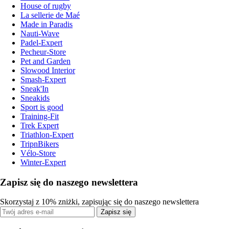
House of rugby
La sellerie de Maé
Made in Paradis
Nauti-Wave
Padel-Expert
Pecheur-Store
Pet and Garden
Slowood Interior
Smash-Expert
Sneak'In
Sneakids
Sport is good
Training-Fit
Trek Expert
Triathlon-Expert
TripnBikers
Vélo-Store
Winter-Expert
Zapisz się do naszego newslettera
Skorzystaj z 10% zniżki, zapisując się do naszego newslettera
Zapisz się