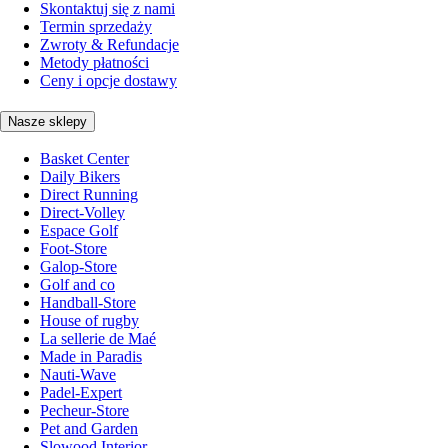
Skontaktuj się z nami
Termin sprzedaży
Zwroty & Refundacje
Metody płatności
Ceny i opcje dostawy
Nasze sklepy
Basket Center
Daily Bikers
Direct Running
Direct-Volley
Espace Golf
Foot-Store
Galop-Store
Golf and co
Handball-Store
House of rugby
La sellerie de Maé
Made in Paradis
Nauti-Wave
Padel-Expert
Pecheur-Store
Pet and Garden
Slowood Interior