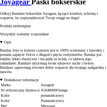
Joyagear
Paski bokserskie
Odkryj Bandaże bokserskie Joyagear, łączące komfort, ochronę i
wsparcie, by zoptymalizować Twoje osiągi na ringu!
Produkt niedostępny
Wszystkie warianty wyprzedane
Opis
Bandaz Joya w kolorze czarnym jest w 100% wykonany z bawełny i
posiada zapięcie Velcro o długości pięciu centymetrów. Bandaz jest
miękki, lekko elastyczny i ma pętlę na kciuk, co ułatwia jego
zakładanie. Bandaze utrzymują twoje rękawice suche i świeże.
Bandaze zapewniają również dobre wsparcie dla twojego nadgarstka i
stawów.
Dodatkowe informacje
Marka
Joyagear
Nr referencyjny dostawcy
JG048000Orange
Kolor
pomarańczowy
Kolor
Pomarańczowy
Płeć
Mieszane