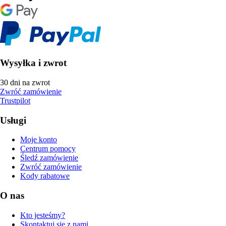
Wysyłka i zwrot
30 dni na zwrot
Zwróć zamówienie
Trustpilot
Usługi
Moje konto
Centrum pomocy
Śledź zamówienie
Zwróć zamówienie
Kody rabatowe
O nas
Kto jesteśmy?
Skontaktuj się z nami