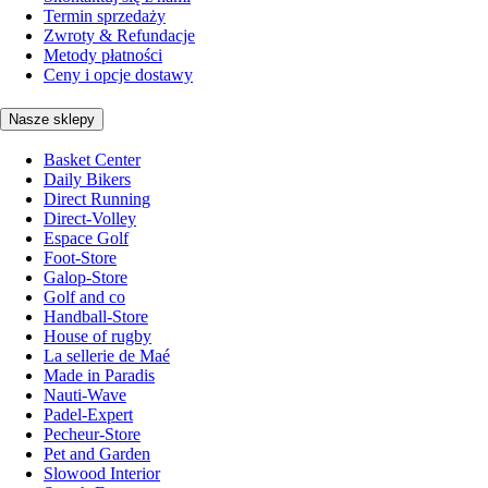
Termin sprzedaży
Zwroty & Refundacje
Metody płatności
Ceny i opcje dostawy
Nasze sklepy
Basket Center
Daily Bikers
Direct Running
Direct-Volley
Espace Golf
Foot-Store
Galop-Store
Golf and co
Handball-Store
House of rugby
La sellerie de Maé
Made in Paradis
Nauti-Wave
Padel-Expert
Pecheur-Store
Pet and Garden
Slowood Interior